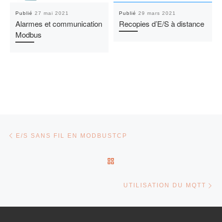
Publié
27 mai 2021
Publié
29 mars 2021
Alarmes et communication
Recopies d’E/S à distance
Modbus
Parcourir les articles
Article précédent
E/S SANS FIL EN MODBUSTCP
RETOUR À LA LISTE DES 
Ar
UTILISATION DU MQTT