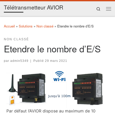
Télétransmetteur AVIOR
Skip to content
Search
Me
Accueil
»
Solutions
»
Non classé
»
Etendre le nombre d’E/S
NON CLASSÉ
Etendre le nombre d’E/S
par
admin5349
|
Publié
29 mars 2021
Par défaut l’AVIOR dispose au maximum de 10