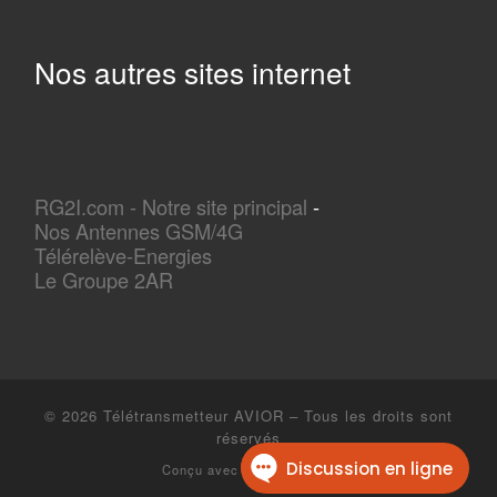
Nos autres sites internet
RG2I.com - Notre site principal
-
Nos Antennes GSM/4G
Télérelève-Energies
Le Groupe 2AR
© 2026
Télétransmetteur AVIOR
–
Tous les droits sont
réservés
Conçu avec
Customizr Pro