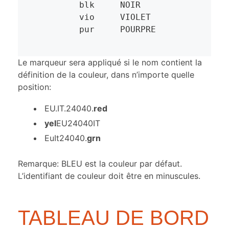
	blk	NOIR

	vio	VIOLET

	pur	POURPRE
Le marqueur sera appliqué si le nom contient la
définition de la couleur, dans n’importe quelle
position:
EU.IT.24040.
red
yel
EU24040IT
EuIt24040.
grn
Remarque: BLEU est la couleur par défaut.
L’identifiant de couleur doit être en minuscules.
TABLEAU DE BORD