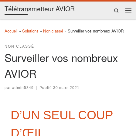
Télétransmetteur AVIOR
Skip to content
Search
Me
Accueil
»
Solutions
»
Non classé
»
Surveiller vos nombreux AVIOR
NON CLASSÉ
Surveiller vos nombreux
AVIOR
par
admin5349
|
Publié
30 mars 2021
D’UN SEUL COUP
D’ŒIL